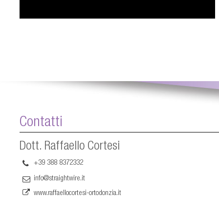
Contatti
Dott. Raffaello Cortesi
+39 388 8372332
info@straightwire.it
www.raffaellocortesi-ortodonzia.it