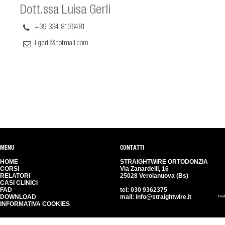
Dott.ssa Luisa Gerli
+39 334 8136481
l.gerli@hotmail.com
MENU
CONTATTI
HOME
STRAIGHTWIRE ORTODONZIA
CORSI
Via Zanardelli, 16
RELATORI
25028 Verolanuova (Bs)
CASI CLINICI
FAD
tel:
030 9362375
na
DOWNLOAD
mail:
info@straightwire.it
INFORMATIVA COOKIES